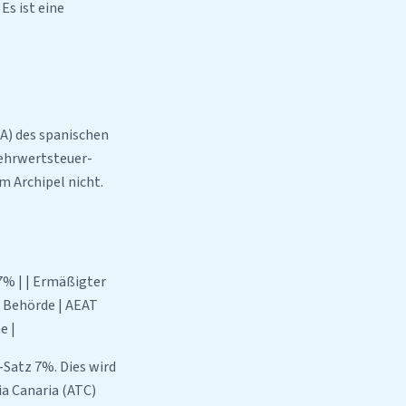
Es ist eine
VA) des spanischen
Mehrwertsteuer-
m Archipel nicht.
 7% | | Ermäßigter
 | Behörde | AEAT
e |
-Satz 7%. Dies wird
ia Canaria (ATC)