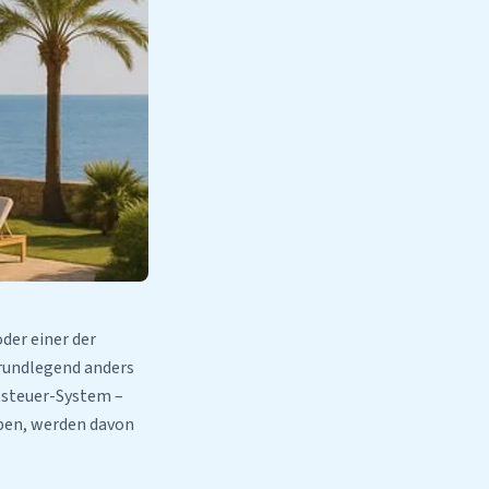
der einer der
grundlegend anders
ktsteuer-System –
aben, werden davon