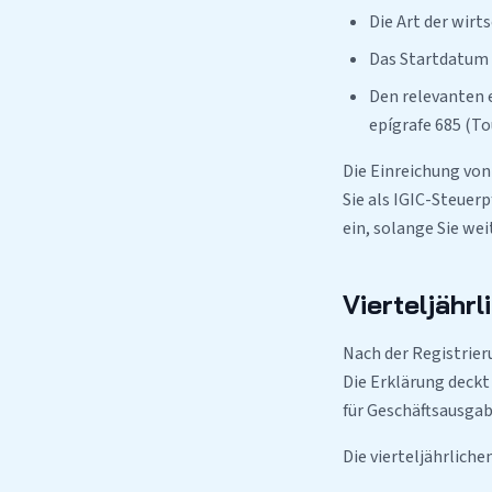
Die Art der wirt
Das Startdatum 
Den relevanten e
epígrafe 685 (T
Die Einreichung von
Sie als IGIC-Steuerp
ein, solange Sie wei
Vierteljähr
Nach der Registrier
Die Erklärung deckt 
für Geschäftsausga
Die vierteljährliche