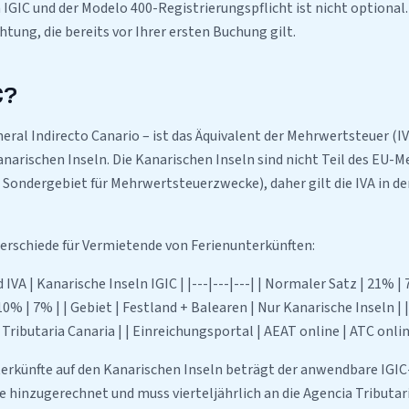
IGIC und der Modelo 400-Registrierungspflicht ist nicht optional. 
htung, die bereits vor Ihrer ersten Buchung gilt.
C?
eral Indirecto Canario – ist das Äquivalent der Mehrwertsteuer (I
anarischen Inseln. Die Kanarischen Inseln sind nicht Teil des EU-
n Sondergebiet für Mehrwertsteuerzwecke), daher gilt die IVA in de
erschiede für Vermietende von Ferienunterkünften:
 IVA | Kanarische Inseln IGIC | |---|---|---| | Normaler Satz | 21% |
10% | 7% | | Gebiet | Festland + Balearen | Nur Kanarische Inseln |
 Tributaria Canaria | | Einreichungsportal | AEAT online | ATC onlin
terkünfte auf den Kanarischen Inseln beträgt der anwendbare IGIC
e hinzugerechnet und muss vierteljährlich an die Agencia Tributar