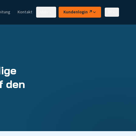
eitung
Kontakt
Mehr
Kundenlogin ↗
DE
dige
f den