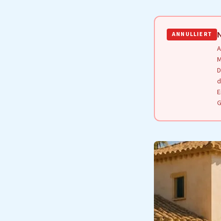
ANNULLIERT
A
M
D
d
E
G