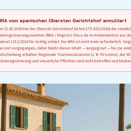
NRA vom spanischen Obersten Gerichtshof annulliert
m 21.05.2026 hat der Oberste Gerichtshof (Urteil STS 620/2026) die staatli
ietregistrierungsnummer (NRA / Registro Único de Arrendamientos) aus d
ekret 1312/2024 für nichtig erklärt. Die NRA ist nicht mehr erforderlich. Geg
erzeit vorgegangen, daher bleibt dieser Inhalt — ausgegraut — bis zur end
ntscheidung erhalten. Regionale Tourismuslizenzen (z. B. VV-Lizenz), die 
ästeregistrierung und steuerliche Pflichten sind nicht betroffen und bleibe