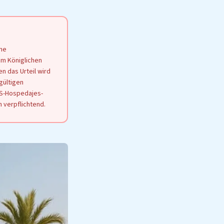
che
em Königlichen
en das Urteil wird
gültigen
SES-Hospedajes-
n verpflichtend.