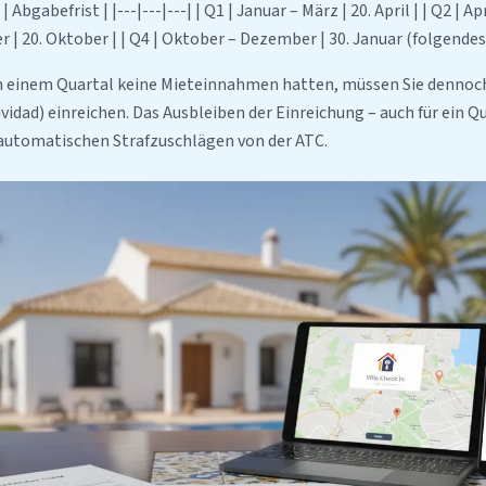
 Abgabefrist | |---|---|---| | Q1 | Januar – März | 20. April | | Q2 | April
r | 20. Oktober | | Q4 | Oktober – Dezember | 30. Januar (folgendes 
n einem Quartal keine Mieteinnahmen hatten, müssen Sie dennoch
ividad) einreichen. Das Ausbleiben der Einreichung – auch für ein 
u automatischen Strafzuschlägen von der ATC.