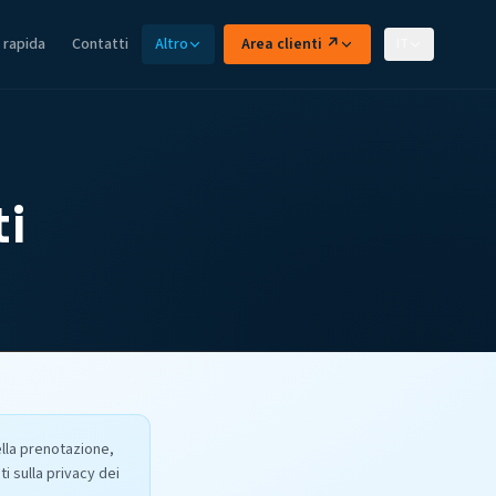
 rapida
Contatti
Altro
Area clienti ↗
IT
ti
ella prenotazione,
i sulla privacy dei