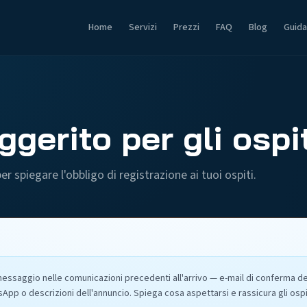
Home
Servizi
Prezzi
FAQ
Blog
Guida
ggerito per gli ospi
r spiegare l'obbligo di registrazione ai tuoi ospiti.
messaggio nelle comunicazioni precedenti all'arrivo — e-mail di conferma d
p o descrizioni dell'annuncio. Spiega cosa aspettarsi e rassicura gli ospit