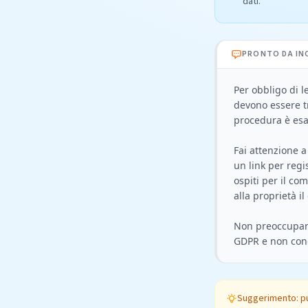
dati.
PRONTO DA IN
Per obbligo di l
devono essere t
procedura è esat
Fai attenzione 
un link per regi
ospiti per il com
alla proprietà i
Non preoccuparti
Suggerimento: pu