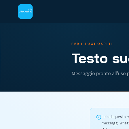
PER I TUOI OSPITI
Testo su
Messaggio pronto all'uso pe
Includi questo 
messaggi WhatsAp