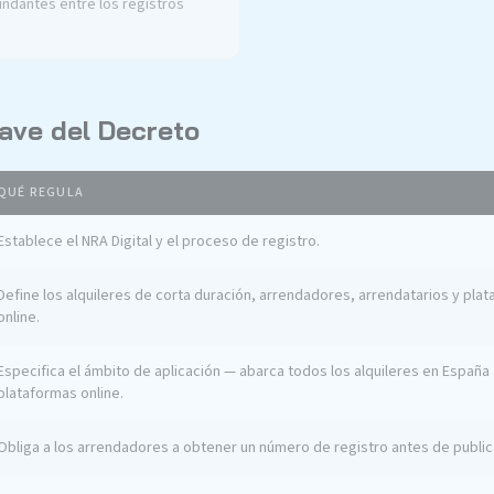
ndantes entre los registros
lave del Decreto
QUÉ REGULA
Establece el NRA Digital y el proceso de registro.
Define los alquileres de corta duración, arrendadores, arrendatarios y plat
online.
Especifica el ámbito de aplicación — abarca todos los alquileres en España
plataformas online.
Obliga a los arrendadores a obtener un número de registro antes de publi