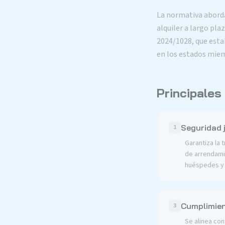
La normativa aborda 
alquiler a largo pla
2024/1028, que estab
en los estados mie
Principales
Seguridad j
1
Garantiza la 
de arrendami
huéspedes y 
Cumplimien
3
Se alinea con 