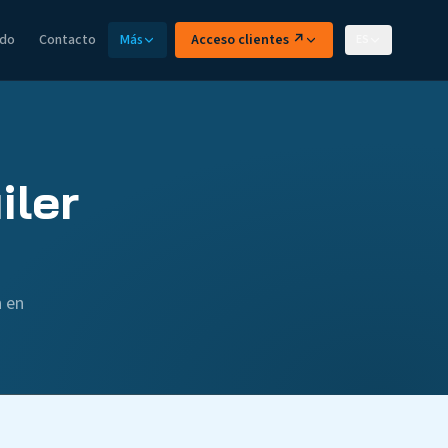
ido
Contacto
Más
Acceso clientes ↗
ES
iler
n en