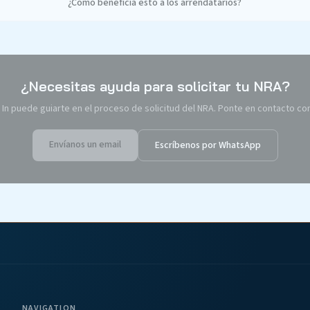
¿Cómo beneficia esto a los arrendatarios?
¿Necesitas ayuda para solicitar tu NRA?
k In puede guiarte en el proceso de solicitud del NRA. Ponte en contacto co
Envíanos un email
Escríbenos por WhatsApp
NAVIGATION