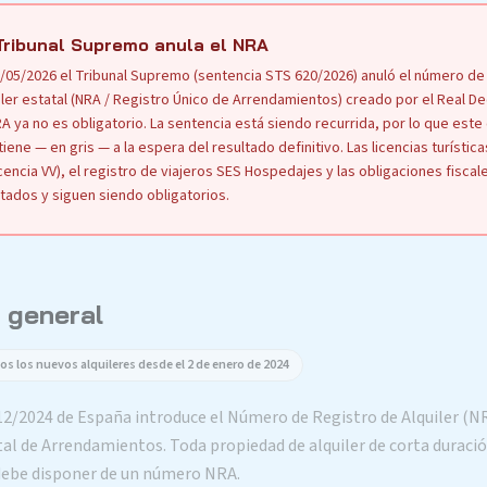
Tribunal Supremo anula el NRA
1/05/2026 el Tribunal Supremo (sentencia STS 620/2026) anuló el número de
iler estatal (NRA / Registro Único de Arrendamientos) creado por el Real D
RA ya no es obligatorio. La sentencia está siendo recurrida, por lo que est
iene — en gris — a la espera del resultado definitivo. Las licencias turístic
licencia VV), el registro de viajeros SES Hospedajes y las obligaciones fisca
tados y siguen siendo obligatorios.
 general
os los nuevos alquileres desde el 2 de enero de 2024
12/2024 de España introduce el Número de Registro de Alquiler (NR
tal de Arrendamientos. Toda propiedad de alquiler de corta duraci
debe disponer de un número NRA.