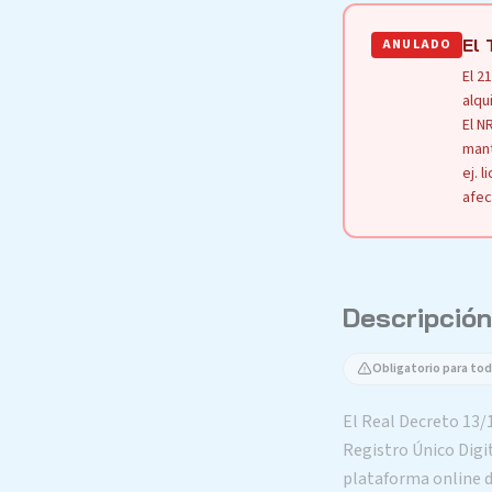
El 
ANULADO
El 2
alqu
El N
mant
ej. 
afec
Descripción
Obligatorio para tod
El Real Decreto 13/
Registro Único Digi
plataforma online 