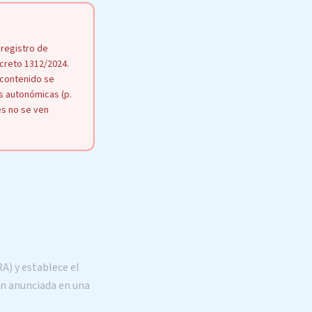
 registro de
ecreto 1312/2024.
e contenido se
as autonómicas (p.
les no se ven
A) y establece el
ón anunciada en una