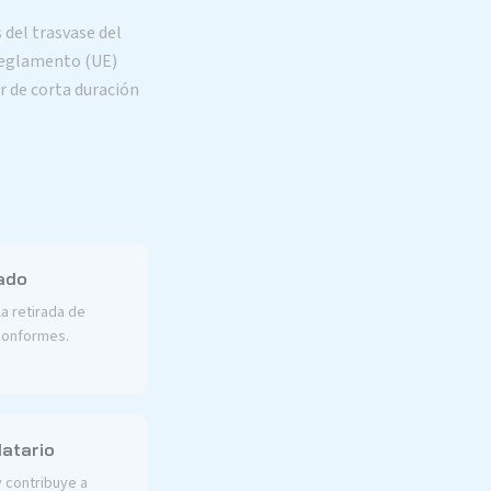
 del trasvase del
 Reglamento (UE)
er de corta duración
ado
la retirada de
 conformes.
datario
 contribuye a