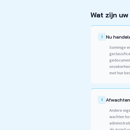
Wat zijn uw
Nu handele
1
Sommige ei
geclassific
gedocumente
onzekerheid
met hun be
Afwachten
2
Andere eige
wachten hoe
administrat
als grond v