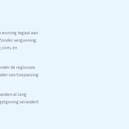
en woning legaal aan
 Zonder vergunning
g.com, en
onder de regionale
kader van toepassing
anden al lang
egelgeving verandert