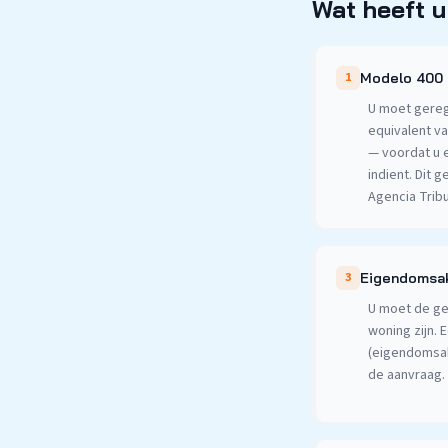
Wat heeft u
1
Modelo 400 (
U moet geregi
equivalent v
— voordat u 
indient. Dit 
Agencia Tribu
3
Eigendomsak
U moet de ge
woning zijn. 
(eigendomsak
de aanvraag.