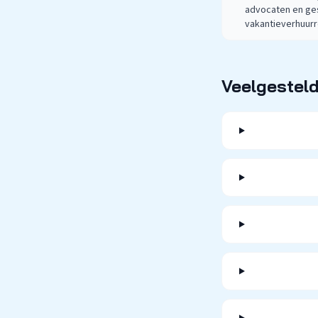
advocaten en ges
vakantieverhuurr
Veelgestel