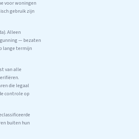
ame voor woningen
sch gebruik zijn
da). Alleen
ergunning — bezaten
p lange termijn
st van alle
rifiëren.
ren die legaal
de controle op
eclassificeerde
ren buiten hun