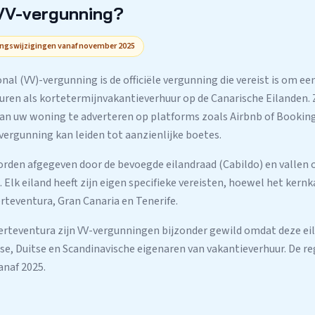
 VV-vergunning?
vingswijzigingen vanaf november 2025
nal (VV)-vergunning is de officiële vergunning die vereist is om e
huren als kortetermijnvakantieverhuur op de Canarische Eilanden.
aan uw woning te adverteren op platforms zoals Airbnb of Bookin
vergunning kan leiden tot aanzienlijke boetes.
den afgegeven door de bevoegde eilandraad (Cabildo) en vallen 
Elk eiland heeft zijn eigen specifieke vereisten, hoewel het kern
erteventura, Gran Canaria en Tenerife.
rteventura zijn VV-vergunningen bijzonder gewild omdat deze eil
itse, Duitse en Scandinavische eigenaren van vakantieverhuur. De r
anaf 2025.