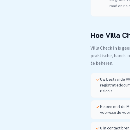
raad en ris
Hoe Villa C
Villa Check In is g
praktische, hands-o
te beheren.
Uw bestaande VV-
registratiedocum
risico's
Helpen met de Mo
voorwaarde voor
U in contact br