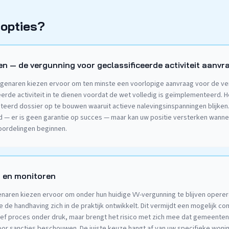
 opties?
n — de vergunning voor geclassificeerde activiteit aanvr
genaren kiezen ervoor om ten minste een voorlopige aanvraag voor de ve
eerde activiteit in te dienen voordat de wet volledig is geïmplementeerd. H
erd dossier op te bouwen waaruit actieve nalevingsinspanningen blijken
 — er is geen garantie op succes — maar kan uw positie versterken wan
oordelingen beginnen.
 en monitoren
naren kiezen ervoor om onder hun huidige VV-vergunning te blijven operer
 de handhaving zich in de praktijk ontwikkelt. Dit vermijdt een mogelijk co
ief proces onder druk, maar brengt het risico met zich mee dat gemeenten i
oor sancties beschouwen. De juiste keuze hangt af van uw specifieke woni