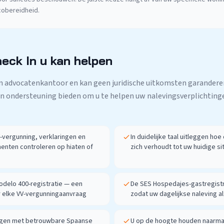
icobereidheid.
heck In u kan helpen
een advocatenkantoor en kan geen juridische uitkomsten garanderen
n ondersteuning bieden om u te helpen uw nalevingsverplichtinge
vergunning, verklaringen en
In duidelijke taal uitleggen ho
enten controleren op hiaten of
zich verhoudt tot uw huidige si
delo 400-registratie — een
De SES Hospedajes-gastregist
 elke VV-vergunningaanvraag
zodat uw dagelijkse naleving a
engen met betrouwbare Spaanse
U op de hoogte houden naarmate