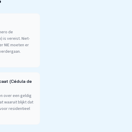
?
mero de
) is vereist. Niet-
er NIE moeten er
 verdergaan.
caat (Cédula de
n over een geldig
 waaruit blijkt dat
voor residentieel