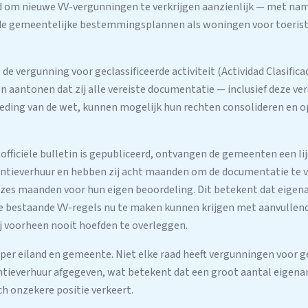
d om nieuwe VV-vergunningen te verkrijgen aanzienlijk — met n
in de gemeentelijke bestemmingsplannen als woningen voor toeristi
 de vergunning voor geclassificeerde activiteit (Actividad Clasifica
n aantonen dat zij alle vereiste documentatie — inclusief deze v
eding van de wet, kunnen mogelijk hun rechten consolideren en o
officiële bulletin is gepubliceerd, ontvangen de gemeenten een lij
ntieverhuur en hebben zij acht maanden om de documentatie te ve
 zes maanden voor hun eigen beoordeling. Dit betekent dat eigena
e bestaande VV-regels nu te maken kunnen krijgen met aanvullen
j voorheen nooit hoefden te overleggen.
 per eiland en gemeente. Niet elke raad heeft vergunningen voor g
antieverhuur afgegeven, wat betekent dat een groot aantal eigena
sch onzekere positie verkeert.