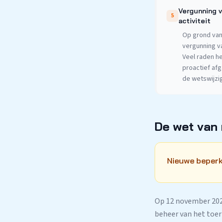
Vergunning v
5
activiteit
Op grond van
vergunning v
Veel raden h
proactief af
de wetswijzig
De wet van
Nieuwe beper
Op 12 november 202
beheer van het toer