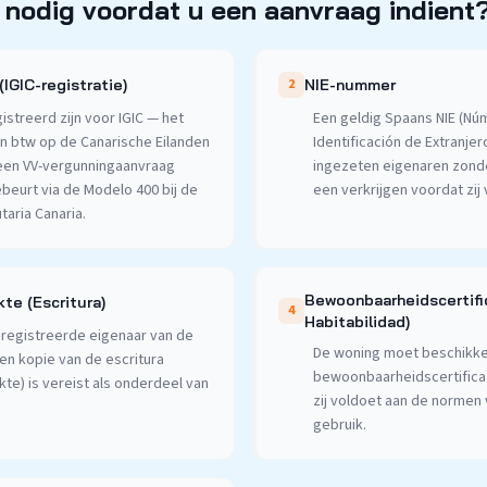
 nodig voordat u een aanvraag indient
IGIC-registratie)
2
NIE-nummer
streerd zijn voor IGIC — het
Een geldig Spaans NIE (Nú
an btw op de Canarische Eilanden
Identificación de Extranjero
een VV-vergunningaanvraag
ingezeten eigenaren zond
gebeurt via de Modelo 400 bij de
een verkrijgen voordat zij
taria Canaria.
Bewoonbaarheidscertifi
te (Escritura)
4
Habitabilidad)
registreerde eigenaar van de
De woning moet beschikke
Een kopie van de escritura
bewoonbaarheidscertificaat
te) is vereist als onderdeel van
zij voldoet aan de normen 
gebruik.