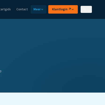
tartgids
Contact
Meer
Klantlogin ↗
NL
e