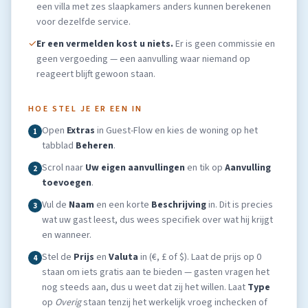
een villa met zes slaapkamers anders kunnen berekenen
voor dezelfde service.
✓
Er een vermelden kost u niets.
Er is geen commissie en
geen vergoeding — een aanvulling waar niemand op
reageert blijft gewoon staan.
HOE STEL JE ER EEN IN
Open
Extras
in Guest-Flow en kies de woning op het
1
tabblad
Beheren
.
Scrol naar
Uw eigen aanvullingen
en tik op
Aanvulling
2
toevoegen
.
Vul de
Naam
en een korte
Beschrijving
in. Dit is precies
3
wat uw gast leest, dus wees specifiek over wat hij krijgt
en wanneer.
Stel de
Prijs
en
Valuta
in (€, £ of $). Laat de prijs op 0
4
staan om iets gratis aan te bieden — gasten vragen het
nog steeds aan, dus u weet dat zij het willen. Laat
Type
op
Overig
staan tenzij het werkelijk vroeg inchecken of