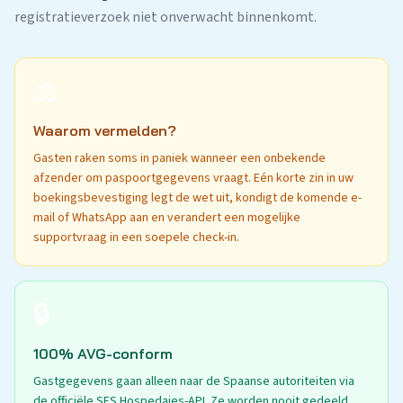
registratieverzoek niet onverwacht binnenkomt.
⚖️
Waarom vermelden?
Gasten raken soms in paniek wanneer een onbekende
afzender om paspoortgegevens vraagt. Eén korte zin in uw
boekingsbevestiging legt de wet uit, kondigt de komende e-
mail of WhatsApp aan en verandert een mogelijke
supportvraag in een soepele check-in.
🔒
100% AVG-conform
Gastgegevens gaan alleen naar de Spaanse autoriteiten via
de officiële SES Hospedajes-API. Ze worden nooit gedeeld