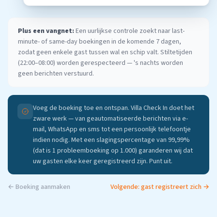
Plus een vangnet:
Een uurlijkse controle zoekt naar last-
minute- of same-day boekingen in de komende 7 dagen,
zodat geen enkele gast tussen wal en schip valt. Stiltetijden
(22:00–08:00) worden gerespecteerd — 's nachts worden
geen berichten verstuurd.
Voeg de boeking toe en ontspan. Villa Check In doet het
zware werk — van geautomatiseerde berichten via e-
mail, WhatsApp en sms tot een persoonlijk telefoontje
indien nodig. Met een slagingspercentage van 99,99%
(dat is 1 probleemboeking op 1.000) garanderen wij dat
uw gasten elke keer geregistreerd zijn. Punt uit.
← Boeking aanmaken
Volgende: gast registreert zich →