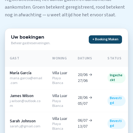
aankomsten. Groen betekent geregistreerd, rood betekent
nog in afwachting — u weet altijd hoe het ervoor staat.
Uw boekingen
+ Boeking Maken
Beheer gastreserveringen.
GAST
WONING
DATUMS
STATUS
María García
Villa Luar
20/06 →
Ingeche
maria.garcia@email
Playa
ckt
27/06
.com
Blanca
James Wilson
Villa Luar
28/06 →
Bevesti
j.wilson@outlook.co
Playa
gd
05/07
m
Blanca
Villa Luar
06/07 →
Sarah Johnson
Bevesti
Playa
gd
13/07
sarah.j@gmail.com
Blanca