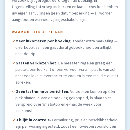
verzoek blijft geregistreerd tegen de boeking. In
tegenstelling tot vroeg inchecken en laat uitchecken hebben
uw eigen aanvullingen geen datumbeperking — zij worden
aangeboden wanneer zij ingeschakeld zijn.
WAAROM BIED JE ZE AAN
✓
Meer inkomsten per boeking
, zonder extra marketing —
u verkoopt aan een gast die al geboekt heeft en uitkijkt
naar de trip.
✓
Gasten verkiezen het.
De meesten regelen graag een
pakket, een ledikant of een vervoer via u in plaats van zelf
naar een lokale leverancier te zoeken in een taal die zij niet
spreken.
✓
Geen last-minute berichten.
Verzoeken komen op één
plek binnen, al aan de boeking gekoppeld, in plaats van
verspreid over WhatsApp en e-mail de week voor
aankomst.
✓
U blijft in controle.
Formulering, prijs en beschikbaarheid
zijn per woning ingesteld, zodat een tweepersoonsloft en