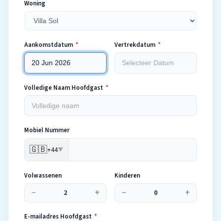
Woning
Aankomstdatum
*
Vertrekdatum
*
Volledige Naam Hoofdgast
*
Mobiel Nummer
🇬🇧
+44
▼
Volwassenen
Kinderen
−
+
−
+
2
0
E-mailadres Hoofdgast
*