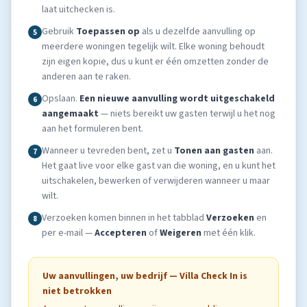
laat uitchecken is.
Gebruik
Toepassen op
als u dezelfde aanvulling op
5
meerdere woningen tegelijk wilt. Elke woning behoudt
zijn eigen kopie, dus u kunt er één omzetten zonder de
anderen aan te raken.
Opslaan.
Een nieuwe aanvulling wordt uitgeschakeld
6
aangemaakt
— niets bereikt uw gasten terwijl u het nog
aan het formuleren bent.
Wanneer u tevreden bent, zet u
Tonen aan gasten
aan.
7
Het gaat live voor elke gast van die woning, en u kunt het
uitschakelen, bewerken of verwijderen wanneer u maar
wilt.
Verzoeken komen binnen in het tabblad
Verzoeken
en
8
per e-mail —
Accepteren
of
Weigeren
met één klik.
Uw aanvullingen, uw bedrijf — Villa Check In is
niet betrokken