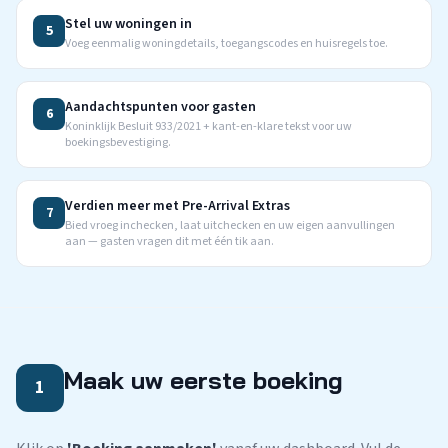
Stel uw woningen in
5
Voeg eenmalig woningdetails, toegangscodes en huisregels toe.
Aandachtspunten voor gasten
6
Koninklijk Besluit 933/2021 + kant-en-klare tekst voor uw
boekingsbevestiging.
Verdien meer met Pre-Arrival Extras
7
Bied vroeg inchecken, laat uitchecken en uw eigen aanvullingen
aan — gasten vragen dit met één tik aan.
Maak uw eerste boeking
1