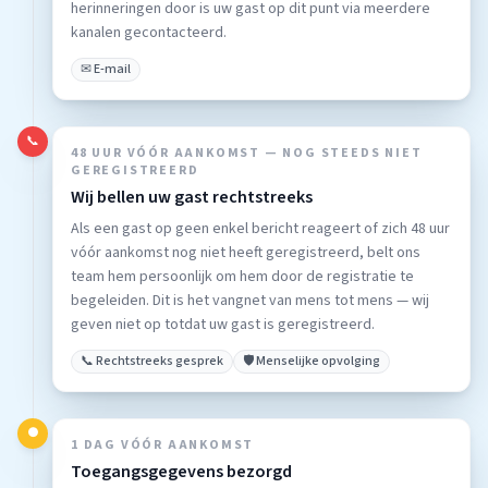
herinneringen door is uw gast op dit punt via meerdere
kanalen gecontacteerd.
✉ E-mail
📞
48 UUR VÓÓR AANKOMST — NOG STEEDS NIET
GEREGISTREERD
Wij bellen uw gast rechtstreeks
Als een gast op geen enkel bericht reageert of zich 48 uur
vóór aankomst nog niet heeft geregistreerd, belt ons
team hem persoonlijk om hem door de registratie te
begeleiden. Dit is het vangnet van mens tot mens — wij
geven niet op totdat uw gast is geregistreerd.
📞 Rechtstreeks gesprek
🛡️ Menselijke opvolging
●
1 DAG VÓÓR AANKOMST
Toegangsgegevens bezorgd