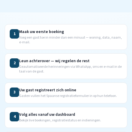
Maak uw eerste boeking
1
Voeg een gast toe in minder dan een minuut — woning, data, naam,
e-mail.
Leun achterover — wij regelen de rest
2
Geautomatiseerde herinneringen via WhatsApp, sms en e-mail in de
taal van de gast.
Uw gast registreert zich online
3
Gasten vullen het Spaanse registratieformulier in op hun telefoon.
Volg alles vanaf uw dashboard
4
Bekijk live boekingen, registratiestatus en indieningen.