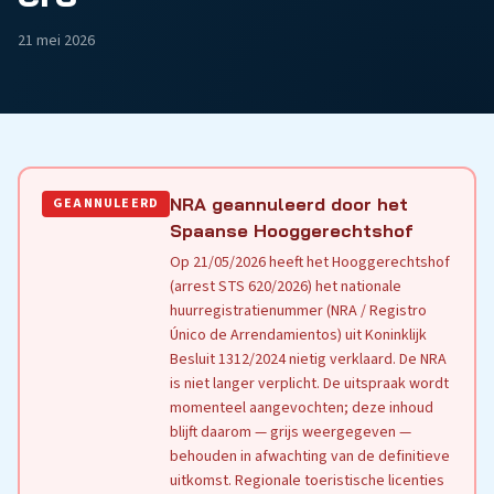
21 mei 2026
NRA geannuleerd door het
GEANNULEERD
Spaanse Hooggerechtshof
Op 21/05/2026 heeft het Hooggerechtshof
(arrest STS 620/2026) het nationale
huurregistratienummer (NRA / Registro
Único de Arrendamientos) uit Koninklijk
Besluit 1312/2024 nietig verklaard. De NRA
is niet langer verplicht. De uitspraak wordt
momenteel aangevochten; deze inhoud
blijft daarom — grijs weergegeven —
behouden in afwachting van de definitieve
uitkomst. Regionale toeristische licenties