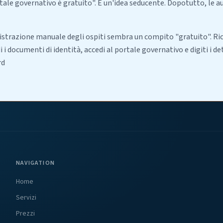
rtale governativo è gratuito". È un'idea seducente. Dopotutto, le 
gistrazione manuale degli ospiti sembra un compito "gratuito". Ri
 i documenti di identità, accedi al portale governativo e digiti i 
rd
NAVIGATION
Home
Servizi
Prezzi