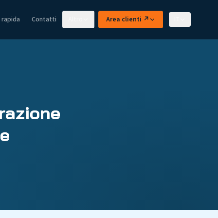
 rapida
Contatti
Altro
Area clienti ↗
IT
trazione
he