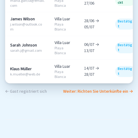
maria.garcia@email.
Playa
ckt
27/06
com
Blanca
James Wilson
Villa Luar
28/06 →
Bestätig
j.wilson@outlook.co
Playa
t
05/07
m
Blanca
Villa Luar
06/07 →
Sarah Johnson
Bestätig
Playa
t
13/07
sarah.j@gmail.com
Blanca
Villa Luar
14/07 →
Klaus Müller
Bestätig
Playa
t
28/07
k.mueller@web.de
Blanca
← Gast registriert sich
Weiter: Richten Sie Unterkünfte ein →