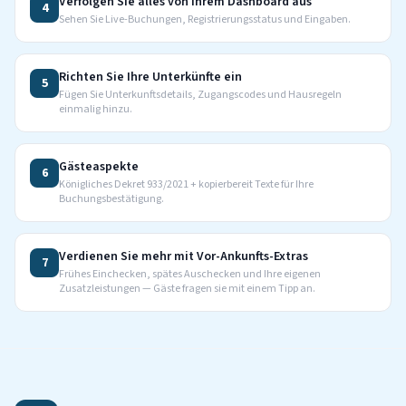
Verfolgen Sie alles von Ihrem Dashboard aus
4
Sehen Sie Live-Buchungen, Registrierungsstatus und Eingaben.
Richten Sie Ihre Unterkünfte ein
5
Fügen Sie Unterkunftsdetails, Zugangscodes und Hausregeln
einmalig hinzu.
Gästeaspekte
6
Königliches Dekret 933/2021 + kopierbereit Texte für Ihre
Buchungsbestätigung.
Verdienen Sie mehr mit Vor-Ankunfts-Extras
7
Frühes Einchecken, spätes Auschecken und Ihre eigenen
Zusatzleistungen — Gäste fragen sie mit einem Tipp an.