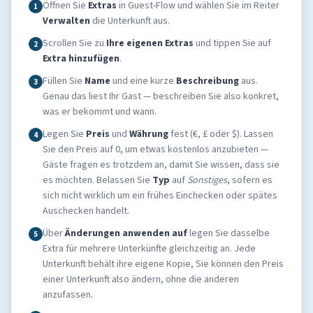
Öffnen Sie
Extras
in Guest-Flow und wählen Sie im Reiter
1
Verwalten
die Unterkunft aus.
Scrollen Sie zu
Ihre eigenen Extras
und tippen Sie auf
2
Extra hinzufügen
.
Füllen Sie
Name
und eine kurze
Beschreibung
aus.
3
Genau das liest Ihr Gast — beschreiben Sie also konkret,
was er bekommt und wann.
Legen Sie
Preis
und
Währung
fest (€, £ oder $). Lassen
4
Sie den Preis auf 0, um etwas kostenlos anzubieten —
Gäste fragen es trotzdem an, damit Sie wissen, dass sie
es möchten. Belassen Sie
Typ
auf
Sonstiges
, sofern es
sich nicht wirklich um ein frühes Einchecken oder spätes
Auschecken handelt.
Über
Änderungen anwenden auf
legen Sie dasselbe
5
Extra für mehrere Unterkünfte gleichzeitig an. Jede
Unterkunft behält ihre eigene Kopie, Sie können den Preis
einer Unterkunft also ändern, ohne die anderen
anzufassen.