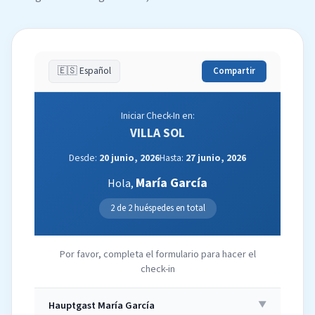
🇪🇸 Español
Compartir
Iniciar Check-In en:
VILLA SOL
Desde:
20 junio, 2026
Hasta:
27 junio, 2026
María García
Hola,
2 de 2 huéspedes en total
Por favor, completa el formulario para hacer el
check-in
Hauptgast María García
▼